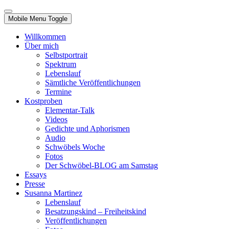
Mobile Menu Toggle
Willkommen
Über mich
Selbstportrait
Spektrum
Lebenslauf
Sämtliche Veröffentlichungen
Termine
Kostproben
Elementar-Talk
Videos
Gedichte und Aphorismen
Audio
Schwöbels Woche
Fotos
Der Schwöbel-BLOG am Samstag
Essays
Presse
Susanna Martinez
Lebenslauf
Besatzungskind – Freiheitskind
Veröffentlichungen