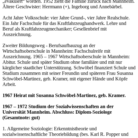
„evakuiert“ worden. 1952 zieht die Familie zurück nach Mannheim.
Ältere Geschwister: Herrmann (+), Ingeborg und Annebärbel.
Acht Jahre Volksschule: vier Jahre Grund-, vier Jahre Realschule.
Ein Jahr Fachschule für das Kraftfahrzeughandwerk. Lehre und
Beruf als Kraftfahrzeugmechaniker; Gesellenbrief mit
Auszeichnung.
Zweiter Bildungsweg - Berufsaufbauzug an der
Wirtschaftsoberschule in Mannheim: Fachschulreife mit
Auszeichnung. 1965 – 1967 Wirtschaftsoberschule in Mannheim:
Abitur. Schule und später Studium ohne familiäre und mit nur
kärglicher staatlicher Unterstützung. Schwöbel finanziert Schule und
Studium zusammen mit seiner Freundin und späteren Frau Susanna
Schwöbel-Martinez, geb. Kramer, mit eigener Hände und Köpfe
Arbeit.
1967 Heirat mit Susanna Schwöbel-Martinez, geb. Kramer.
1967 – 1972 Studium der Sozialwissenschaften an der
Universität Mannheim. Abschluss: Diplom-Soziologe
(Gesamtnote: gut)
1. Allgemeine Soziologie: Erkenntnistheorie und
sozialwissenschaftliche Theoriebildung (bes. Karl R. Popper und